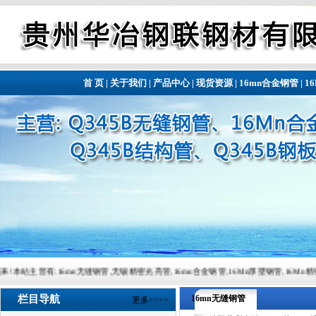
首 页
|
关于我们
|
产品中心
|
现货资源
|
16mn合金钢管
|
1
16mn无缝钢管,无锡精密光亮管,16mn合金钢管,16Mn厚壁钢管,16Mn精密钢管,16Mn精密钢管,常
栏目导航
16mn无缝钢管
更多>>>>