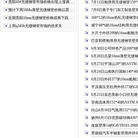
贵阳45#无缝钢管市场价格出现上涨调…
7月11日炮弹用无缝钢管15
预计下周16Mn厚壁无缝钢管价格以震…
7月8日善于专门加工制造壁
168*12的16mn热轧无缝
近期贵阳16mn无缝钢管价格或将下跌…
咸宁48*6的16mn结构用
上周q345b无缝钢管市场的供求关
大尺寸外径299的16mn船
巴音郭楞炮弹用无缝钢管壁厚
6月30日公司特色产品108
6月28日吕梁16mn薄壁无
6月27日平顶山28*3的AST
6月24日山南执行国标140
6月23日外径377的16mn
平凉液压支柱用外径273的GB/
6月21日吴忠美标小口径无
甘南流体用152*40的AST
白山6月16日气瓶用152*1
扬州6月15日优质碳结钢426
改拔壁厚14的GB/T8163-
景德镇汽车半轴套管用外径45