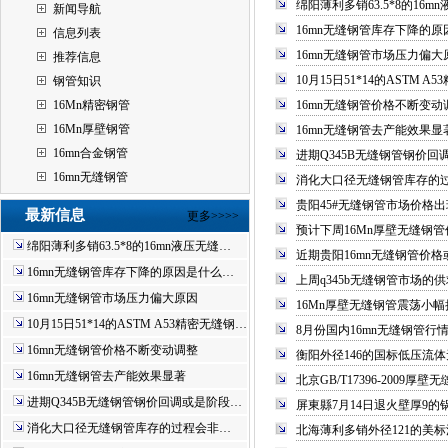
绵阳薄利多销63.5*8的16
新闻导航
16mn无缝钢管库存下降的原
信息列表
16mn无缝钢管市场压力偏大
推荐信息
10月15日51*14的ASTM
钢管知识
16Mn精密钢管
16mn无缝钢管价格不断变动
16Mn厚壁钢管
16mn无缝钢管去产能效果显
16mn合金钢管
进期Q345B无缝钢管钢价回
16mn无缝钢管
消化大口径无缝钢管库存的
贵阳45#无缝钢管市场价格
最新信息
更多>>>>
预计下周16Mn厚壁无缝钢
绵阳薄利多销63.5*8的16mn液压无缝…
近期贵阳16mn无缝钢管价格
16mn无缝钢管库存下降的原因是什么…
上周q345b无缝钢管市场的
16mn无缝钢管市场压力偏大原因
16Mn厚壁无缝钢管震荡小幅
10月15日51*14的ASTM A53精密无缝钢…
8月份国内16mn无缝钢管行
16mn无缝钢管价格不断变动调整
衡阳外径146的国标低压流
16mn无缝钢管去产能效果显著
北京GB/T17396-2009
进期Q345B无缝钢管钢价回调或是阶段…
屏東縣7月14日退火壁厚9
消化大口径无缝钢管库存的过程会非…
北海薄利多销外径121的美