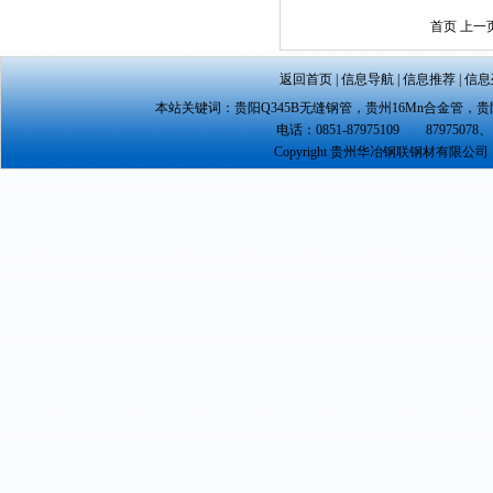
首页 上一
返回首页
|
信息导航
|
信息推荐
|
信息
本站关键词：
贵阳Q345B无缝钢管
，
贵州16Mn合金管
，
贵
电话：0851-87975109 87975078、 
Copyright 贵州华冶钢联钢材有限公