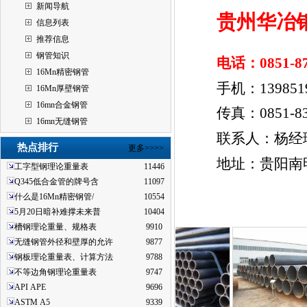
新闻导航
贵州华冶
信息列表
推荐信息
钢管知识
电话：0851-87
16Mn精密钢管
手机：1398519
16Mn厚壁钢管
16mn合金钢管
传真：0851-83
16mn无缝钢管
联系人：杨经
热点排行
更多>>>>
地址：贵阳南明
工字型钢理论重量表
11446
Q345低合金管的牌号含
11097
什么是16Mn精密钢管/
10554
5月20日暗补难撑未来普
10404
槽钢理论重量、规格表
9910
无缝钢管外径和壁厚的允许
9877
钢板理论重量表、计算方法
9788
不等边角钢理论重量表
9747
API APE
9696
ASTM A5
9339