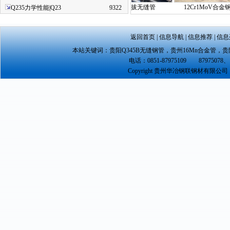
直缝焊管|直缝焊管规…
小口径冷拔无缝管
12Cr1MoV合金钢管|
Q235力学性能|Q23
9322
返回首页
|
信息导航
|
信息推荐
|
信息
本站关键词：
贵阳Q345B无缝钢管
，
贵州16Mn合金管
，
贵
电话：0851-87975109 87975078、 
Copyright 贵州华冶钢联钢材有限公