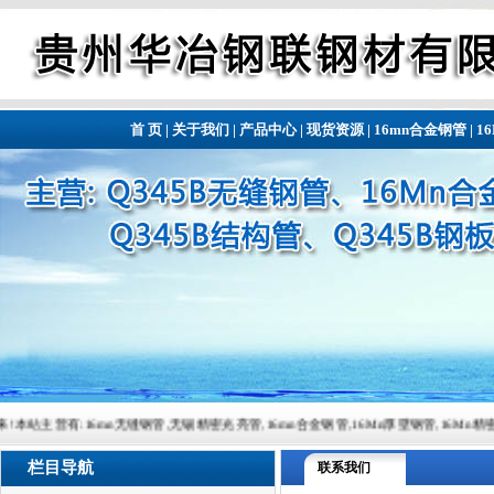
首 页
|
关于我们
|
产品中心
|
现货资源
|
16mn合金钢管
|
1
16mn无缝钢管,无锡精密光亮管,16mn合金钢管,16Mn厚壁钢管,16Mn精密钢管,16Mn精密钢管,常
栏目导航
联系我们