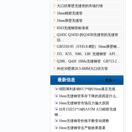
大口径厚壁无缝管的市场行情
16mn精密无缝管
16mn厚壁无缝管
8163无缝钢管标准表
Q345C Q345D 的Q345B无缝管的无缝管
旧…
GB5310-95（ST45.8-Ⅲ型）16mn厚壁钢…
J55、K55、N80、L80 无缝钢管 API…
Q390、Q420 16Mn无缝钢管 GB713-2…
外径30壁厚20.5-6MM大口径方管
最新信息
更多>>>>
绵阳薄利多销63.5*8的16mn液压无缝…
16mn无缝钢管库存下降的原因是什么…
16mn无缝钢管市场压力偏大原因
10月15日51*14的ASTM A53精密无缝
钢…
16mn无缝钢管价格不断变动调整
16mn无缝钢管去产能效果显著