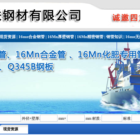
现货资源
|
16mn合金钢管
|
16Mn厚壁钢管
|
16Mn精密钢管
|
钢管知识
|
16mn
外径×壁厚:
mm×
mm 材质:
标准:
现货资源