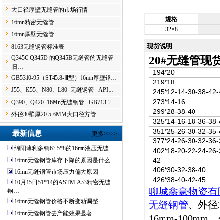
大口径厚壁无缝管的市场行情
规格
16mn精密无缝管
32×8
16mn厚壁无缝管
现货说明
8163无缝钢管标准表
20#
无缝管现
Q345C Q345D 的Q345B无缝管的无缝管
旧…
194*20
GB5310-95（ST45.8-Ⅲ型）16mn厚壁钢…
219*18
J55、K55、N80、L80 无缝钢管 API…
245*12-14-30-38-42-
273*14-16
Q390、Q420 16Mn无缝钢管 GB713-2…
299*28-38-40
外径30壁厚20.5-6MM大口径方管
325*14-16-18-36-38-
351*25-26-30-32-35-
最新信息
更多>>>>
377*24-26-30-32-36-
绵阳薄利多销63.5*8的16mn液压无缝…
402*18-20-22-24-26-
42
16mn无缝钢管库存下降的原因是什么…
406*30-32-38-40
16mn无缝钢管市场压力偏大原因
426*38-40-42-45
10月15日51*14的ASTM A53精密无缝
聊城鑫豪物资有
钢…
16mn无缝钢管价格不断变动调整
无缝钢管
、外径3
16mn无缝钢管去产能效果显著
16mm-100m