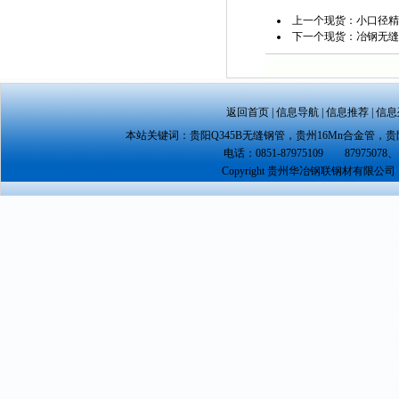
上一个现货：
小口径精
下一个现货：
冶钢无缝
返回首页
|
信息导航
|
信息推荐
|
信息
本站关键词：
贵阳Q345B无缝钢管
，
贵州16Mn合金管
，
贵
电话：0851-87975109 87975078、 
Copyright 贵州华冶钢联钢材有限公