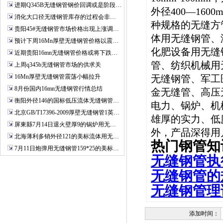
进期Q345B无缝钢管钢价回调或是阶段…
外径400—16
消化大口径无缝钢管库存的过程会非…
种规格的无缝方
贵阳45#无缝钢管市场价格出现上涨调…
体用无缝钢管、
预计下周16Mn厚壁无缝钢管价格以震…
化肥设备用无缝
近期贵阳16mn无缝钢管价格或将下跌…
管、纺织机械用
上周q345b无缝钢管市场的供求关
16Mn厚壁无缝钢管震荡小幅拉升
无缝钢管、军工
8月份国内16mn无缝钢管行情总结
金无缝管、高压
衡阳外径146的国标低压流体无缝钢管…
电力、锅炉、机
北京GB/T17396-2009厚壁无缝钢管1英…
雄厚的实力、低
屏東縣7月14日退火壁厚9的锅炉用无…
外，产品深得用
北海薄利多销外径121的美标流体用无…
热门钢管知
7月11日炮弹用无缝钢管159*25的美标…
无缝钢管执
无缝钢管的
无缝钢管理
添加时间：