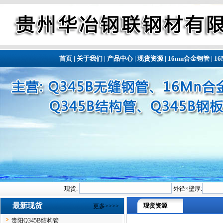
首页
|
关于我们
|
产品中心
|
现货资源
|
16mn合金钢管
|
1
现货:
外径×壁厚:
最新现货
现货资源
更多>>>>
贵阳Q345B结构管