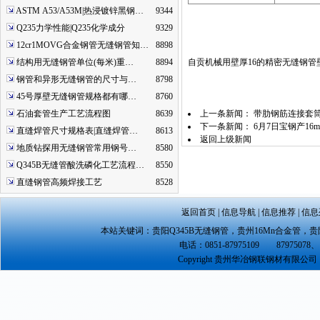
ASTM A53/A53M|热浸镀锌黑钢…
9344
Q235力学性能|Q235化学成分
9329
12cr1MOVG合金钢管无缝钢管知…
8898
结构用无缝钢管单位(每米)重…
8894
自贡机械用壁厚16的精密无缝钢管
钢管和异形无缝钢管的尺寸与…
8798
45号厚壁无缝钢管规格都有哪…
8760
石油套管生产工艺流程图
8639
上一条新闻：
带肋钢筋连接套筒
下一条新闻：
6月7日宝钢产1
直缝焊管尺寸规格表|直缝焊管…
8613
返回上级新闻
地质钻探用无缝钢管常用钢号…
8580
Q345B无缝管酸洗磷化工艺流程…
8550
直缝钢管高频焊接工艺
8528
返回首页
|
信息导航
|
信息推荐
|
信息
本站关键词：
贵阳Q345B无缝钢管
，
贵州16Mn合金管
，
贵
电话：0851-87975109 87975078、 
Copyright 贵州华冶钢联钢材有限公