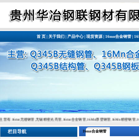
首 页
|
关于我们
|
产品中心
|
现货资源
|
16mn合金钢管
|
1
缝钢管,无锡精密光亮管,16mn合金钢管,16Mn厚壁钢管,16Mn精密钢管,16Mn精密钢管,常备材质：2
栏目导航
16mn合金钢管