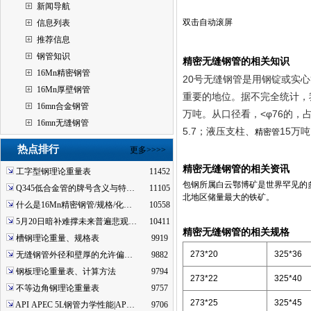
新闻导航
双击自动滚屏
信息列表
推荐信息
钢管知识
精密无缝钢管的相关知识
16Mn精密钢管
20号无缝钢管是用钢锭或实
16Mn厚壁钢管
重要的地位。据不完全统计，我
16mn合金钢管
万吨。从口径看，<φ76的，占
16mn无缝钢管
5.7；液压支柱、
15万
精密管
热点排行
更多>>>>
精密无缝钢管的相关资讯
工字型钢理论重量表
11452
包钢所属白云鄂博矿是世界罕见的多
Q345低合金管的牌号含义与特…
11105
北地区储量最大的铁矿。
什么是16Mn精密钢管/规格/化…
10558
5月20日暗补难撑未来普遍悲观…
10411
精密无缝钢管的相关规格
槽钢理论重量、规格表
9919
273*20
325*36
无缝钢管外径和壁厚的允许偏…
9882
钢板理论重量表、计算方法
9794
273*22
325*40
不等边角钢理论重量表
9757
273*25
325*45
API APEC 5L钢管力学性能|AP…
9706