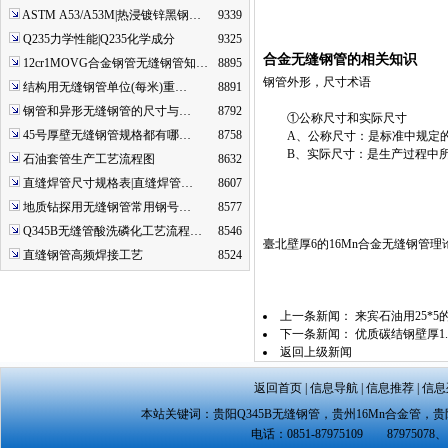
ASTM A53/A53M|热浸镀锌黑钢…
9339
Q235力学性能|Q235化学成分
9325
合金无缝钢管的相关知识
12cr1MOVG合金钢管无缝钢管知…
8895
钢管外形，尺寸术语
结构用无缝钢管单位(每米)重…
8891
钢管和异形无缝钢管的尺寸与…
8792
①公称尺寸和实际尺寸
45号厚壁无缝钢管规格都有哪…
8758
A、公称尺寸：是标准中规定的
B、实际尺寸：是生产过程中所得
石油套管生产工艺流程图
8632
直缝焊管尺寸规格表|直缝焊管…
8607
地质钻探用无缝钢管常用钢号…
8577
Q345B无缝管酸洗磷化工艺流程…
8546
臺北壁厚6的16Mn合金无缝钢管理
直缝钢管高频焊接工艺
8524
上一条新闻：
来宾石油用25*
下一条新闻：
优质碳结钢壁厚1
返回上级新闻
返回首页
|
信息导航
|
信息推荐
|
信息
本站关键词：
贵阳Q345B无缝钢管
，
贵州16Mn合金管
，
贵
电话：0851-87975109 87975078、 