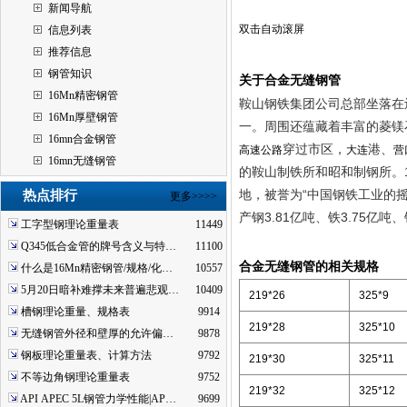
新闻导航
双击自动滚屏
信息列表
推荐信息
钢管知识
关于合金无缝钢管
16Mn精密钢管
鞍山钢铁集团公司总部坐落在
16Mn厚壁钢管
一。周围还蕴藏着丰富的菱镁
16mn合金钢管
穿过市区，
港、
高速公路
大连
营
16mn无缝钢管
的鞍山制铁所和昭和制钢所。
地，被誉为“中国钢铁工业的摇
热点排行
更多>>>>
产钢3.81亿吨、铁3.75亿
工字型钢理论重量表
11449
Q345低合金管的牌号含义与特…
11100
合金无缝钢管的相关规格
什么是16Mn精密钢管/规格/化…
10557
5月20日暗补难撑未来普遍悲观…
10409
219*26
325*9
槽钢理论重量、规格表
9914
219*28
325*10
无缝钢管外径和壁厚的允许偏…
9878
钢板理论重量表、计算方法
9792
219*30
325*11
不等边角钢理论重量表
9752
219*32
325*12
API APEC 5L钢管力学性能|AP…
9699