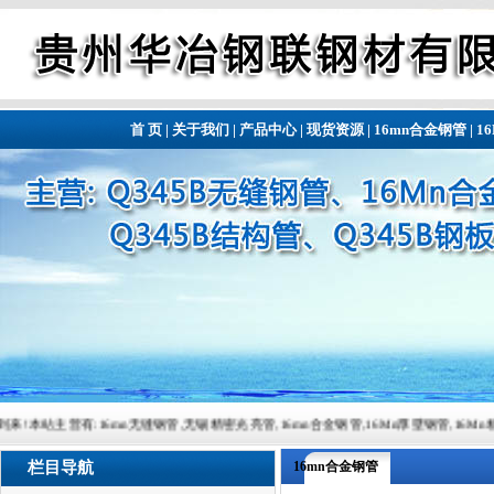
首 页
|
关于我们
|
产品中心
|
现货资源
|
16mn合金钢管
|
1
:16mn无缝钢管,无锡精密光亮管,16mn合金钢管,16Mn厚壁钢管,16Mn精密钢管,16Mn精密钢管,
栏目导航
16mn合金钢管