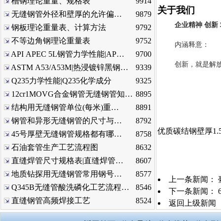
槽钢理论重量、规格表
9914
关于我们
无缝钢管外径和壁厚的允许偏…
9879
企业精神 创新 
钢板理论重量表、计算方法
9792
不等边角钢理论重量表
9752
内涵释意：
API APEC 5L钢管力学性能|AP…
9700
创新，就是解
ASTM A53/A53M|热浸镀锌黑钢…
9339
Q235力学性能|Q235化学成分
9325
12cr1MOVG合金钢管无缝钢管知…
8895
结构用无缝钢管单位(每米)重…
8891
钢管和异形无缝钢管的尺寸与…
8792
优质碳结钢壁厚1.
45号厚壁无缝钢管规格都有哪…
8758
石油套管生产工艺流程图
8632
直缝焊管尺寸规格表|直缝焊管…
8607
地质钻探用无缝钢管常用钢号…
8577
上一条新闻：
Q345B无缝管酸洗磷化工艺流程…
8546
下一条新闻：
直缝钢管高频焊接工艺
8524
返回上级新闻