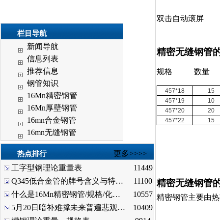
双击自动滚屏
栏目导航
新闻导航
精密无缝钢管
信息列表
推荐信息
规格 数量
钢管知识
457*18
15
16Mn精密钢管
457*19
10
16Mn厚壁钢管
457*20
20
16mn合金钢管
457*22
15
16mn无缝钢管
更多>>>>
热点排行
工字型钢理论重量表
11449
Q345低合金管的牌号含义与特…
11100
精密无缝钢管
什么是16Mn精密钢管/规格/化…
10557
精密钢管主要由热
5月20日暗补难撑未来普遍悲观…
10409