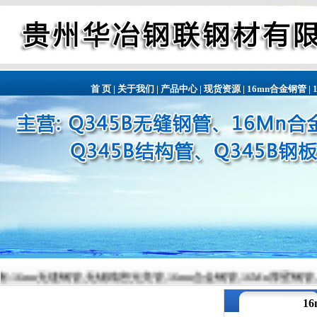
首 页
|
关于我们
|
产品中心
|
现货资源
|
16mn合金钢管
|
无锡精密光亮管,16mn合金钢管,16Mn厚壁钢管,16Mn精密钢管,16Mn精密
1