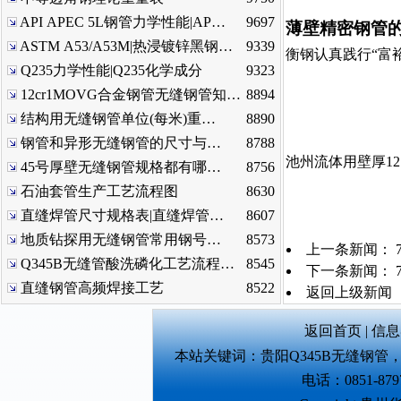
API APEC 5L钢管力学性能|AP…
9697
薄壁精密钢管
ASTM A53/A53M|热浸镀锌黑钢…
9339
衡钢认真践行“富
Q235力学性能|Q235化学成分
9323
12cr1MOVG合金钢管无缝钢管知…
8894
结构用无缝钢管单位(每米)重…
8890
钢管和异形无缝钢管的尺寸与…
8788
池州流体用壁厚1
45号厚壁无缝钢管规格都有哪…
8756
石油套管生产工艺流程图
8630
直缝焊管尺寸规格表|直缝焊管…
8607
地质钻探用无缝钢管常用钢号…
8573
上一条新闻：
Q345B无缝管酸洗磷化工艺流程…
8545
下一条新闻：
直缝钢管高频焊接工艺
8522
返回上级新闻
返回首页
|
信息
本站关键词：
贵阳Q345B无缝钢管
电话：0851-879