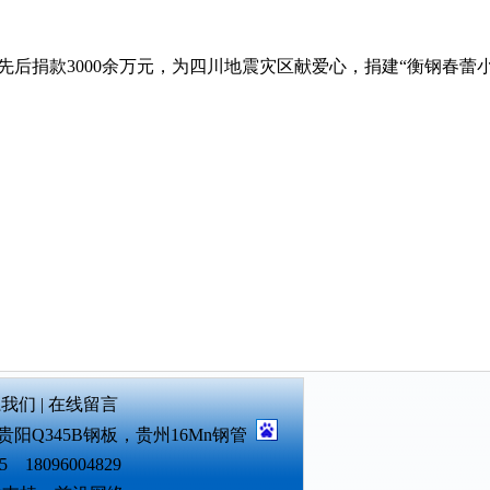
后捐款3000余万元，为四川地震灾区献爱心，捐建“衡钢春蕾
系我们
|
在线留言
贵阳Q345B钢板
，
贵州16Mn钢管
 18096004829