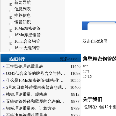
新闻导航
信息列表
推荐信息
钢管知识
16Mn精密钢管
16Mn厚壁钢管
16mn合金钢管
双击自动滚屏
16mn无缝钢管
薄壁精密钢管
更多>>>>
热点排行
工字型钢理论重量表
11446
8*2
10*1
Q345低合金管的牌号含义与特…
11098
10*1.5
什么是16Mn精密钢管/规格/化…
10555
5月20日暗补难撑未来普遍悲观…
10406
槽钢理论重量、规格表
9912
关于我们
无缝钢管外径和壁厚的允许偏…
9877
包钢在中国12个
钢板理论重量表、计算方法
9789
不等边角钢理论重量表
9750