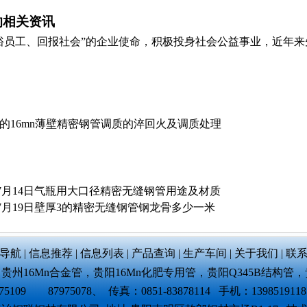
的相关资讯
裕员工、回报社会”的企业使命，积极投身社会公益事业，近年来先
2的16mn薄壁精密钢管调质的淬回火及调质处理
7月14日气瓶用大口径精密无缝钢管用途及材质
7月19日壁厚3的精密无缝钢管钢龙骨多少一米
导航
|
信息推荐
|
信息列表
|
产品查询
|
生产车间
|
关于我们
|
联
，
贵州16Mn合金管
，
贵阳16Mn化肥专用管
，
贵阳Q345B结构管
，
75109 87975078、 传真：0851-83878114 手机：13985191185