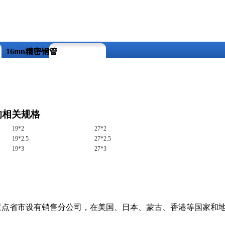
16mn精密钢管
的相关规格
19*2
27*2
19*2.5
27*2.5
19*3
27*3
重点省市设有销售分公司，在美国、日本、蒙古、香港等国家和