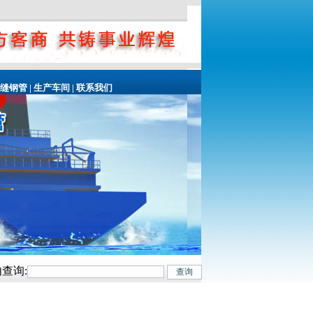
无缝钢管
|
生产车间
|
联系我们
查询:
r、20Cr、16Mn-45Mn、27SiMn、Cr5Mo、12CrMo(T12