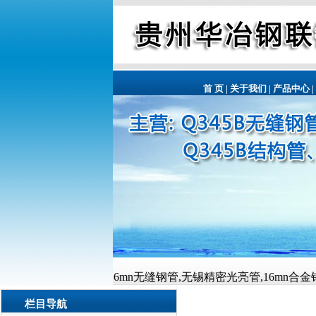
首 页
|
关于我们
|
产品中心
|
主营有:16mn无缝钢管,无锡精密光亮管,16mn合金钢管,16Mn厚壁钢管,1
栏目导航