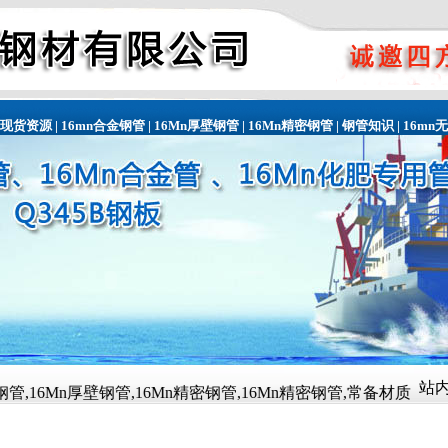
现货资源
|
16mn合金钢管
|
16Mn厚壁钢管
|
16Mn精密钢管
|
钢管知识
|
16mn
站内
6Mn精密钢管,16Mn精密钢管,常备材质：20#、35#、45#、20G、40C