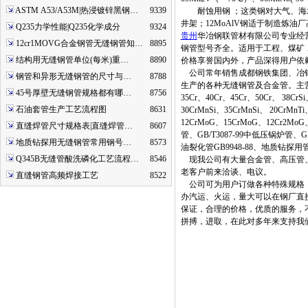
ASTM A53/A53M|热浸镀锌黑钢…
9339
耐蚀用钢 ；这类钢对大气、海水、
井架；12MoAlV钢适于制造炼油
Q235力学性能|Q235化学成分
9324
贵州
华冶钢联管材有限公司专业经
12cr1MOVG合金钢管无缝钢管知…
8895
钢管型号齐全。适用于工程、煤矿
结构用无缝钢管单位(每米)重…
8890
价格享誉国内外，产品深得用户依
公司常年销售成都钢铁集团、冶钢
钢管和异形无缝钢管的尺寸与…
8788
生产的各种无缝钢管及合金管。主营材质：20
45号厚壁无缝钢管规格都有哪…
8756
35Cr、40Cr、45Cr、50Cr、 38Cr
石油套管生产工艺流程图
8631
30CrMnSi、35CrMnSi、 20CrMn
12CrMoG、15CrMoG、12Cr2MoG
直缝焊管尺寸规格表|直缝焊管…
8607
管、GB/T3087-99中低压锅炉管、G
地质钻探用无缝钢管常用钢号…
8573
油裂化管GB9948-88、地质钻探用管Y
Q345B无缝管酸洗磷化工艺流程…
8546
现我公司有大量合金管、高压管、
老客户前来洽谈、电议。
直缝钢管高频焊接工艺
8522
公司可为用户订做各种特殊规格，
办汽运、火运，量大可以在钢厂直
保证，合理的价格，优质的服务，
拼搏，进取，在此对多年来支持我