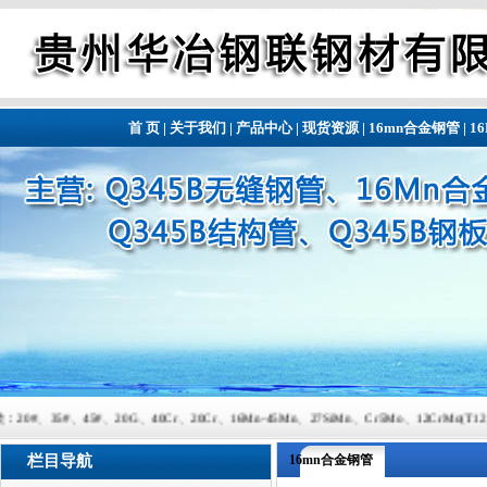
首 页
|
关于我们
|
产品中心
|
现货资源
|
16mn合金钢管
|
1
、40Cr、20Cr、16Mn-45Mn、27SiMn、Cr5Mo、12CrMo(T12)、12Cr1MoV
栏目导航
16mn合金钢管