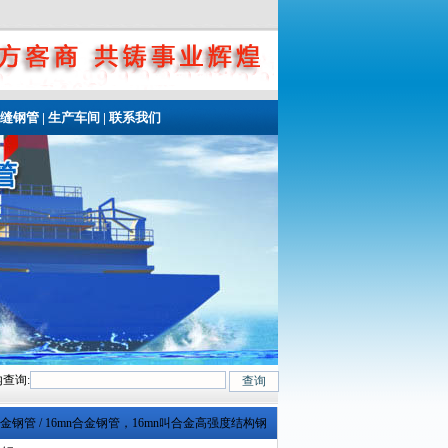
无缝钢管
|
生产车间
|
联系我们
查询:
Cr5Mo、12CrMo(T12)、12Cr1MoV、12Cr1MoVG、10CrMo910、 15CrMo
n合金钢管 / 16mn合金钢管，16mn叫合金高强度结构钢