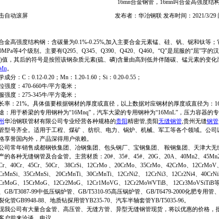
16mn合金钢管，16mn叫合金高强度结
击自动滚屏
发布者：华冶钢联 发布时间：2021/3/29
合金高强度结构钢：含碳量为0.1%-0.25%,加入主要合金元素锰、硅、钒、铌和钛等；它
50MPa等4个级别。主要有Q295、Q345、Q390、Q420、Q460。“Q”是屈服的
σs)值，其后的符号是按照该钢杂质元素(硫、磷)含量由高到低并伴随碳、锰元素的变化
Mn
。
成分：C：0.12-0.20；Mn：1.20-1.60；Si：0.20-0.55；
拉强度：470-660牛/平方毫米；
服强度：275-345牛/平方毫米；
长率：21%。具体值要根据钢材的厚度或直径，以上数据对应钢材的厚度或直径为：16-1
途：用于桥梁的专用钢种为“16Mnq”，汽车大梁的专用钢种为“16MnL”，压力容器的专用
州
华冶钢联管材有限公司专业经营各种规格的
贵阳
精密管,贵阳
无缝钢管
,贵州无缝
钢管
管型号齐全。适用于工程、煤矿 、纺织、电力、锅炉、机械、军工等各个领域。公司
格享誉国内外，产品深得用户依赖。
司常年销售成都钢铁集团、冶钢集团、包头钢厂、宝钢集团、 鞍钢集团、天津大无
产的各种无缝钢管及合金管。主营材质：20#、35#、45#、20G、20A、40Mn2、45Mn2、27
Cr、40Cr、45Cr、50Cr、 38CrSi、12CrMo 、20CrMo、35CrMo、42CrMo、12CrMo
CrMnSi、35CrMnSi、 20CrMnTi、30CrMnTi、12CrNi2、 12CrNi3、12Cr2Ni4、4
CrMoG、15CrMoG、12Cr2MoG、12Cr1MoVG、12Cr2MoWVTiB、 12Cr3MoVSiT
、GB/T3087-99中低压锅炉管、GB/T5310-95高压锅炉管、GB/T6479-2000化肥专用
裂化管GB9948-88、地质钻探用管YB235-70、汽车半轴套管YB/T5035-96。
我公司有大量合金管、高压管、无缝方管、异型无缝钢管现货，将以优惠的价格，
客户前来洽谈、电议。