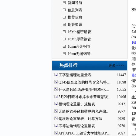
新闻导航
双
信息列表
推荐信息
钢管知识
低
4
16Mn精密钢管
(
16Mn厚壁钢管
16
16mn合金钢管
化学
抗
16mn无缝钢管
屈
伸
热点排行
更多>>>>
用
工字型钢理论重量表
11447
贵
钢
Q345低合金管的牌号含义与特…
11098
价
什么是16Mn精密钢管/规格/化…
10555
公
5月20日暗补难撑未来普遍悲观…
10406
生
35
槽钢理论重量、规格表
9912
30
无缝钢管外径和壁厚的允许偏…
9877
12
钢板理论重量表、计算方法
9789
管
油
不等边角钢理论重量表
9750
现
API APEC 5L钢管力学性能|AP…
9697
老