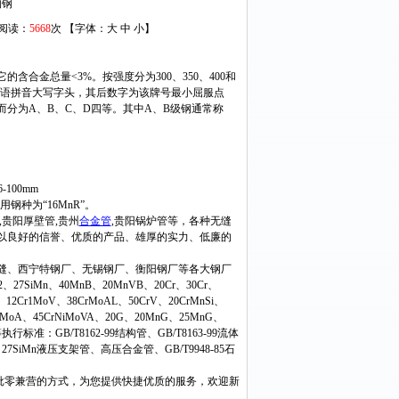
构钢
 阅读：
5668
次 【字体：
大
中
小
】
的含合金总量<3%。按强度分为300、350、400和
“屈”字的汉语拼音大写字头，其后数字为该牌号最小屈服点
而分为A、B、C、D四等。其中A、B级钢通常称
00mm
钢种为“16MnR”。
,贵阳厚壁管,贵州
合金管
,贵阳锅炉管等，各种无缝
以良好的信誉、优质的产品、雄厚的实力、低廉的
缝、西宁特钢厂、无锡钢厂、衡阳钢厂等各大钢厂
SiMn、40MnB、20MnVB、20Cr、30Cr、
V、12Cr1MoV、38CrMoAL、50CrV、20CrMnSi、
0CrNiMoA、45CrNiMoVA、20G、20MnG、25MnG、
iB等执行标准：GB/T8162-99结构管、GB/T8163-99流体
管、27SiMn液压支架管、高压合金管、GB/T9948-85石
批零兼营的方式，为您提供快捷优质的服务，欢迎新