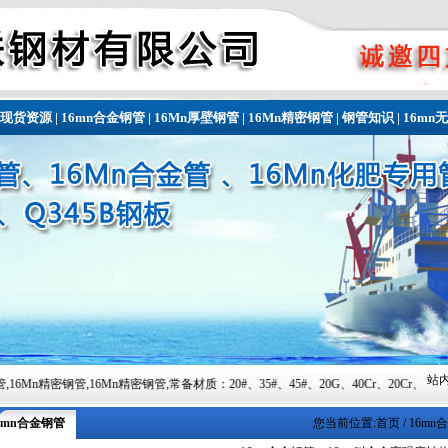
现货资源
|
16mn合金钢管
|
16Mn厚壁钢管
|
16Mn精密钢管
|
钢管知识
|
16mn
站内
n精密钢管,常备材质：20#、35#、45#、20G、40Cr、20Cr、16Mn-45Mn、27SiMn、
6mn合金钢管
您当前位置:
首页
/ 16m