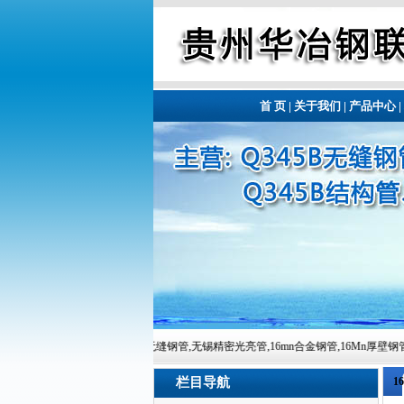
首 页
|
关于我们
|
产品中心
|
!本站主营有:16mn无缝钢管,无锡精密光亮管,16mn合金钢管,16Mn厚壁钢管,16Mn精密钢管,16M
栏目导航
1