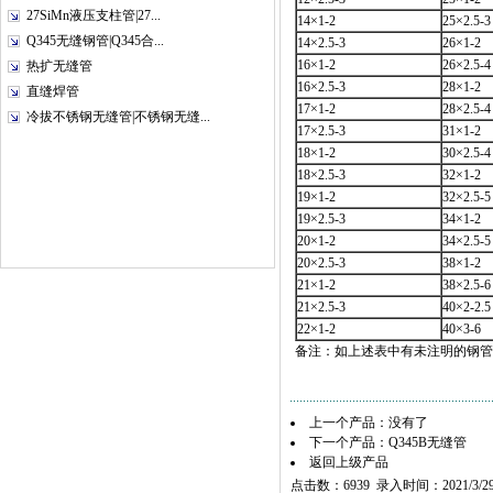
27SiMn液压支柱管|27...
14×1-2
25×2.5-3
Q345无缝钢管|Q345合...
14×2.5-3
26×1-2
16×1-2
26×2.5-4
热扩无缝管
16×2.5-3
28×1-2
直缝焊管
17×1-2
28×2.5-4
冷拔不锈钢无缝管|不锈钢无缝...
17×2.5-3
31×1-2
18×1-2
30×2.5-4
18×2.5-3
32×1-2
19×1-2
32×2.5-5
19×2.5-3
34×1-2
20×1-2
34×2.5-5
20×2.5-3
38×1-2
21×1-2
38×2.5-6
21×2.5-3
40×2-2.5
22×1-2
40×3-6
备注：如上述表中有未注明的钢管
上一个产品：没有了
下一个产品：
Q345B无缝管
返回上级产品
点击数：6939 录入时间：2021/3/2