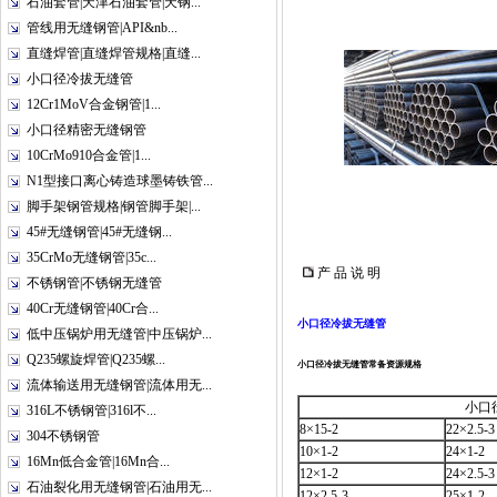
石油套管|天津石油套管|天钢...
管线用无缝钢管|API&nb...
直缝焊管|直缝焊管规格|直缝...
小口径冷拔无缝管
12Cr1MoV合金钢管|1...
小口径精密无缝钢管
10CrMo910合金管|1...
N1型接口离心铸造球墨铸铁管...
脚手架钢管规格|钢管脚手架|...
45#无缝钢管|45#无缝钢...
35CrMo无缝钢管|35c...
产 品 说 明
不锈钢管|不锈钢无缝管
40Cr无缝钢管|40Cr合...
小口径冷拔无缝管
低中压锅炉用无缝管|中压锅炉...
Q235螺旋焊管|Q235螺...
小口径冷拔无缝管常备资源规格
流体输送用无缝钢管|流体用无...
小口
316L不锈钢管|316l不...
8×15-2
22×2.5-3
304不锈钢管
10×1-2
24×1-2
16Mn低合金管|16Mn合...
12×1-2
24×2.5-3
石油裂化用无缝钢管|石油用无...
12×2.5-3
25×1-2