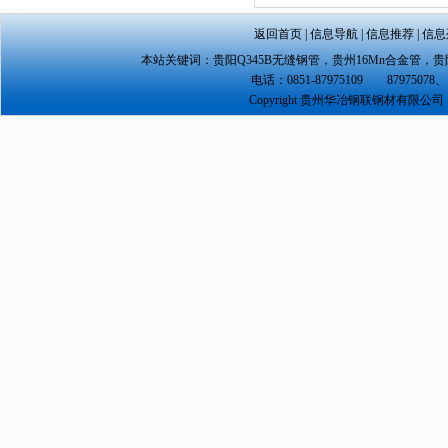
返回首页
|
信息导航
|
信息推荐
|
信息
本站关键词：
贵阳Q345B无缝钢管
，
贵州16Mn合金管
，
贵
电话：0851-87975109 87975078、 
Copyright 贵州华冶钢联钢材有限公