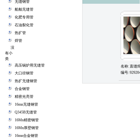
无缝钢管
船舶无缝管
化肥专用管
石油裂化管
热扩管
焊管
没
有小
类
高压锅炉用无缝管
名称:
直缝焊
编号:
92920
大口径钢管
热扩无缝钢管
合金钢管
精密光亮管
16mn无缝钢管
Q345B无缝管
16Mn精密钢管
16Mn厚壁钢管
16mn合金钢管