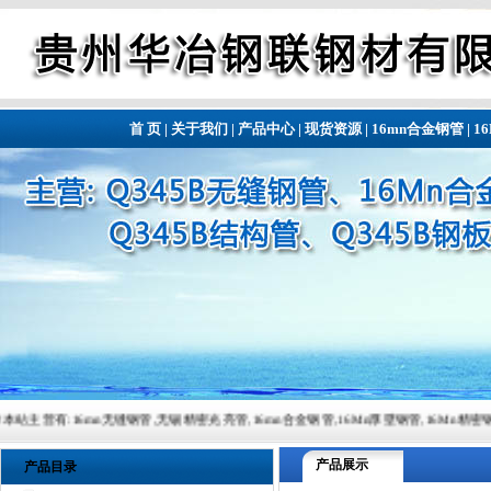
首 页
|
关于我们
|
产品中心
|
现货资源
|
16mn合金钢管
|
1
mn无缝钢管,无锡精密光亮管,16mn合金钢管,16Mn厚壁钢管,16Mn精密钢管,16Mn精密钢管,常备材
产品展示
产品目录