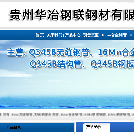
首 页
|
关于我们
|
产品中心
|
现货资源
|
16mn合金钢管
|
1
缝钢管,无锡精密光亮管,16mn合金钢管,16Mn厚壁钢管,16Mn精密钢管,16Mn精密钢管,常备材质：2
产品展示
产品目录