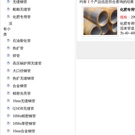
无缝钢管
约有
1
个产品信息符合查询的结果
船舶无缝管
化肥专用
化肥专用管
规格：
29
没
化肥专用
流体管道。
有小
为-40
类
石油裂化管
热扩管
焊管
高压锅炉用无缝管
大口径钢管
热扩无缝钢管
合金钢管
精密光亮管
16mn无缝钢管
Q345B无缝管
16Mn精密钢管
16Mn厚壁钢管
16mn合金钢管