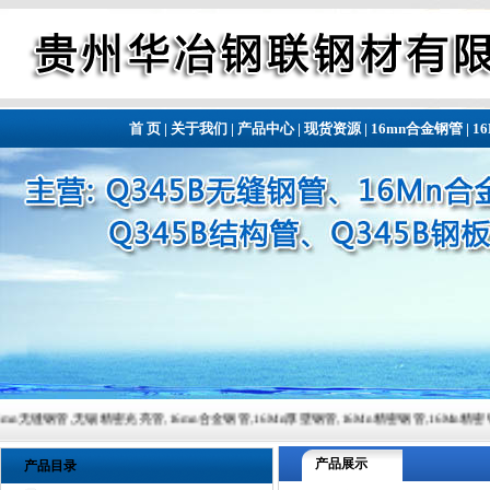
首 页
|
关于我们
|
产品中心
|
现货资源
|
16mn合金钢管
|
1
精密光亮管,16mn合金钢管,16Mn厚壁钢管,16Mn精密钢管,16Mn精密钢管,常备材质：20#、35#
产品展示
产品目录