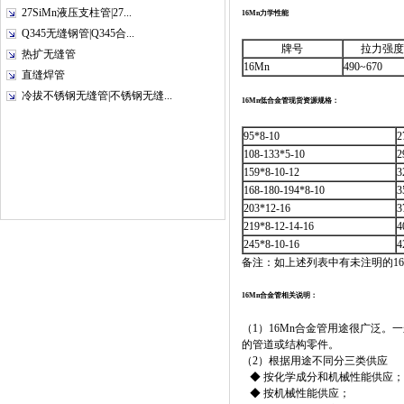
27SiMn液压支柱管|27...
16Mn力学性能
Q345无缝钢管|Q345合...
牌号
拉力强度
热扩无缝管
16Mn
490~670
直缝焊管
冷拔不锈钢无缝管|不锈钢无缝...
16Mn低合金管现货资源规格：
95*8-10
2
108-133*5-10
2
159*8-10-12
3
168-180-194*8-10
3
203*12-16
3
219*8-12-14-16
4
245*8-10-16
4
备注：如上述列表中有未注明的1
16Mn合金管相关说明：
（1）16Mn合金管用途很广泛
的管道或结构零件。
（2）根据用途不同分三类供应
◆ 按化学成分和机械性能供应；
◆ 按机械性能供应；