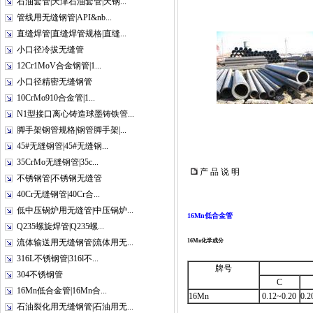
石油套管|天津石油套管|天钢...
管线用无缝钢管|API&nb...
直缝焊管|直缝焊管规格|直缝...
小口径冷拔无缝管
12Cr1MoV合金钢管|1...
小口径精密无缝钢管
10CrMo910合金管|1...
N1型接口离心铸造球墨铸铁管...
脚手架钢管规格|钢管脚手架|...
45#无缝钢管|45#无缝钢...
35CrMo无缝钢管|35c...
产 品 说 明
不锈钢管|不锈钢无缝管
40Cr无缝钢管|40Cr合...
低中压锅炉用无缝管|中压锅炉...
16Mn低合金管
Q235螺旋焊管|Q235螺...
流体输送用无缝钢管|流体用无...
16Mn化学成分
316L不锈钢管|316l不...
牌号
304不锈钢管
C
16Mn低合金管|16Mn合...
16Mn
0.12~0.20
0.2
石油裂化用无缝钢管|石油用无...