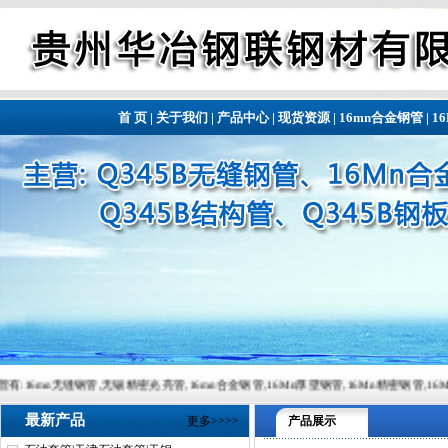
首 页
|
关于我们
|
产品中心
|
现货资源
|
16mn合金钢管
|
1
管,无锡精密光亮管,16mn合金钢管,16Mn厚壁钢管,16Mn精密钢管,16Mn精密钢管,常备材质：20#
最新产品
更多>>>>
产品展示