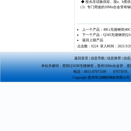
◆ 按水压试验供应。按a、b类
（3）专门用途的16Mn合金管
上一个产品：
40Cr无缝钢管|40
下一个产品：
Q345无缝钢管|Q
返回上级产品
点击数：6224 录入时间：2021/3/2
返回首页
|
信息导航
|
信息推荐
|
信息
本站关键词：
贵阳Q345B无缝钢管
，
贵州16Mn合金管
，
贵
电话：0851-87975109 87975078、 
Copyright 贵州华冶钢联钢材有限公