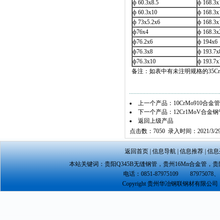
ф 60.3x8.5
ф 168.3
ф 60.3x10
ф 168.3
ф 73x5.2x6
ф 168.3
ф76x4
ф 168.3
ф76.2x6
ф 194x
ф76.3x8
ф 193.7
ф76.3x10
ф 193.7
备注：如表中有未注明规格的35C
上一个产品：
10CrMo910合金管
下一个产品：
12Cr1MoV合金钢
返回上级产品
点击数：7050 录入时间：2021/3/2
返回首页
|
信息导航
|
信息推荐
|
信息
本站关键词：
贵阳Q345B无缝钢管
，
贵州16Mn合金管
，
贵
电话：0851-87975109 87975078、 
Copyright 贵州华冶钢联钢材有限公