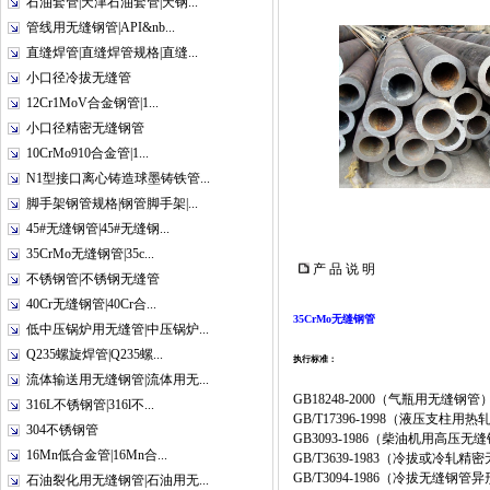
石油套管|天津石油套管|天钢...
管线用无缝钢管|API&nb...
直缝焊管|直缝焊管规格|直缝...
小口径冷拔无缝管
12Cr1MoV合金钢管|1...
小口径精密无缝钢管
10CrMo910合金管|1...
N1型接口离心铸造球墨铸铁管...
脚手架钢管规格|钢管脚手架|...
45#无缝钢管|45#无缝钢...
35CrMo无缝钢管|35c...
产 品 说 明
不锈钢管|不锈钢无缝管
40Cr无缝钢管|40Cr合...
35CrMo无缝钢管
低中压锅炉用无缝管|中压锅炉...
Q235螺旋焊管|Q235螺...
执行标准：
流体输送用无缝钢管|流体用无...
GB18248-2000（气瓶用无
316L不锈钢管|316l不...
GB/T17396-1998（液压支柱用
304不锈钢管
GB3093-1986（柴油机用高压无
16Mn低合金管|16Mn合...
GB/T3639-1983（冷拔或冷轧
GB/T3094-1986（冷拔无缝钢管
石油裂化用无缝钢管|石油用无...