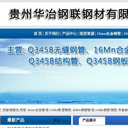
首 页
|
关于我们
|
产品中心
|
现货资源
|
16mn合金钢管
|
1
6mn合金钢管,16Mn厚壁钢管,16Mn精密钢管,16Mn精密钢管,常备材质：20#、35#、45#、20
最新产品
更多>>>>
产品展示