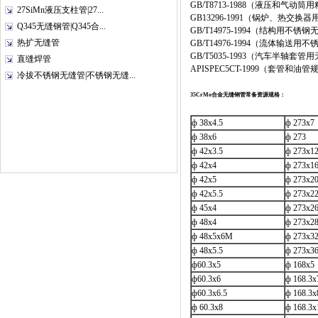
GB/T8713-1988（液压和气动
27SiMn液压支柱管|27...
GB13296-1991（锅炉、热交
Q345无缝钢管|Q345合...
GB/T14975-1994（结构用不锈
热扩无缝管
GB/T14976-1994（流体输送
GB/T5035-1993（汽车半轴套
直缝焊管
APISPEC5CT-1999（套管和油管
冷拔不锈钢无缝管|不锈钢无缝...
35CrMo合金无缝钢管常备资源规格：
ф 38x4.5
ф 273x
ф 38x6
ф 273
ф 42x3.5
ф 273x1
ф 42x4
ф 273x1
ф 42x5
ф 273x2
ф 42x5.5
ф 273x2
ф 45x4
ф 273x2
ф 48x4
ф 273x2
ф 48x5x6M
ф 273x3
ф 48x5.5
ф 273x3
ф60.3x5
ф 168x
ф60.3x6
ф 168.3
ф60.3x6.5
ф 168.3
ф 60.3x8
ф 168.3