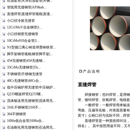
石油套管|天津石油套管|天钢...
管线用无缝钢管|API&nb...
直缝焊管|直缝焊管规格|直缝...
小口径冷拔无缝管
12Cr1MoV合金钢管|1...
小口径精密无缝钢管
10CrMo910合金管|1...
N1型接口离心铸造球墨铸铁管...
脚手架钢管规格|钢管脚手架|...
45#无缝钢管|45#无缝钢...
35CrMo无缝钢管|35c...
产 品 说 明
不锈钢管|不锈钢无缝管
40Cr无缝钢管|40Cr合...
直缝焊管
低中压锅炉用无缝管|中压锅炉...
Q235螺旋焊管|Q235螺...
焊接钢管：也叫焊管，是用钢板
管、镀锌焊管、吹氧焊管、电线套
流体输送用无缝钢管|流体用无...
一般焊管：一般焊管用来输送低压流
316L不锈钢管|316l不...
弯曲、压扁等实验，对表面质量有
304不锈钢管
英寸）公称口径与实际不同，焊管
16Mn低合金管|16Mn合...
直缝焊管是一种笼统得叫法，方
得名）。 其中按照用途不同，又
石油裂化用无缝钢管|石油用无...