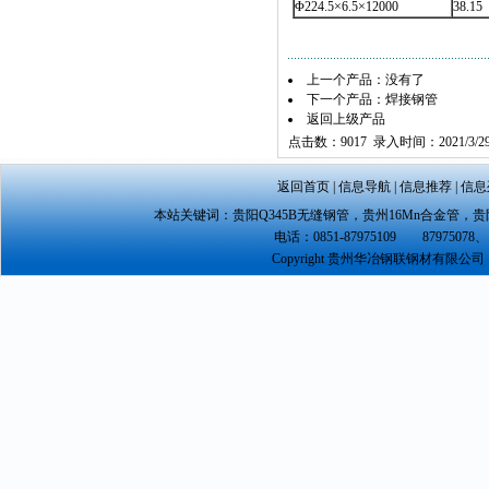
Φ224.5×6.5×12000
38.15
上一个产品：没有了
下一个产品：
焊接钢管
返回上级产品
点击数：9017 录入时间：2021/3/2
返回首页
|
信息导航
|
信息推荐
|
信息
本站关键词：
贵阳Q345B无缝钢管
，
贵州16Mn合金管
，
贵
电话：0851-87975109 87975078、 
Copyright 贵州华冶钢联钢材有限公