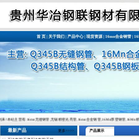
首 页
|
关于我们
|
产品中心
|
现货资源
|
16mn合金钢管
|
1
:16mn无缝钢管,无锡精密光亮管,16mn合金钢管,16Mn厚壁钢管,16Mn精密钢管,16Mn精密钢管,
最新产品
更多>>>>
产品展示