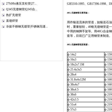
27SiMn液压支柱管|27...
GB5310-1995、GB17396-1998、DI
Q345无缝钢管|Q345合...
40Cr无缝钢管主要用途：
热扩无缝管
直缝焊管
用作输送流体的管道，如输送石油
冷拔不锈钢无缝管|不锈钢无缝...
时，重量较轻，40铬无缝钢管是
中用的钢脚手架等。用40Cr合
套等，目前已广泛用钢管来制造。
40Cr无缝钢管现货资源：
ф 14x2
ф 15
ф 16x3
ф 15
ф 18x2x7.1M
ф 159
ф 25.4x3x5
ф 15
ф 28x4
ф 15
ф 31.8x4x12M
ф 16
ф 38x4x7
ф 168
ф 38x4.5
ф 16
ф 38x6
ф 21
ф 42x3.5
ф 21
ф 51x4
ф 21
ф 57x3
ф 21