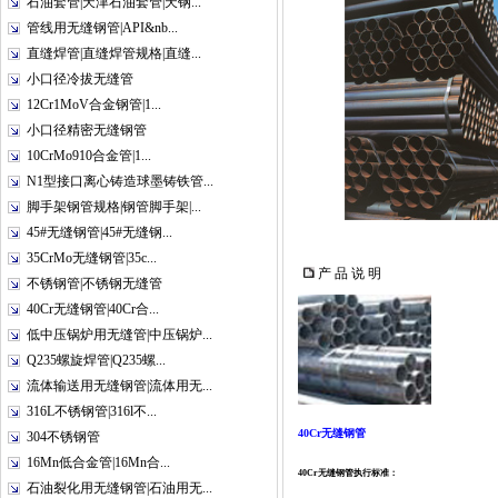
石油套管|天津石油套管|天钢...
管线用无缝钢管|API&nb...
直缝焊管|直缝焊管规格|直缝...
小口径冷拔无缝管
12Cr1MoV合金钢管|1...
小口径精密无缝钢管
10CrMo910合金管|1...
N1型接口离心铸造球墨铸铁管...
脚手架钢管规格|钢管脚手架|...
45#无缝钢管|45#无缝钢...
35CrMo无缝钢管|35c...
产 品 说 明
不锈钢管|不锈钢无缝管
40Cr无缝钢管|40Cr合...
低中压锅炉用无缝管|中压锅炉...
Q235螺旋焊管|Q235螺...
流体输送用无缝钢管|流体用无...
316L不锈钢管|316l不...
40Cr无缝钢管
304不锈钢管
16Mn低合金管|16Mn合...
40Cr无缝钢管执行标准：
石油裂化用无缝钢管|石油用无...