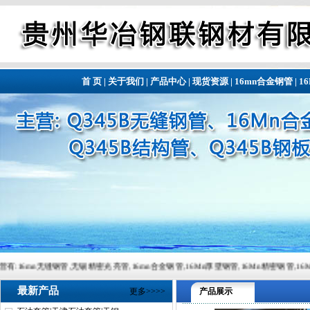
首 页
|
关于我们
|
产品中心
|
现货资源
|
16mn合金钢管
|
1
管,无锡精密光亮管,16mn合金钢管,16Mn厚壁钢管,16Mn精密钢管,16Mn精密钢管,常备材质：20
最新产品
更多>>>>
产品展示