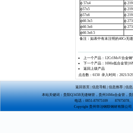
ф 57x4
ф 21
ф57x5
ф 21
ф57x6
ф 21
ф60.3x5
ф 27
ф60.3x6
ф 273
ф60.3x6.5
备注：如表中有未注明的40Cr
上一个产品：
12Cr1MoV合金钢
下一个产品：
16Mn低合金管|1
返回上级产品
点击数：6150 录入时间：2021/3/2
返回首页
|
信息导航
|
信息推荐
|
信息
本站关键词：
贵阳Q345B无缝钢管
，
贵州16Mn合金管
，
贵
电话：0851-87975109 87975078、 
Copyright 贵州华冶钢联钢材有限公